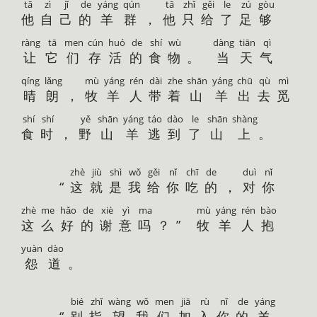
tā
zì
jǐ
de
yáng
qún
tā
zhǐ
gěi
le
zú
gòu
他
自
己
的
羊
群
，
他
只
给
了
足
够
ràng
tā
men
cún
huó
de
shí
wù
dàng
tiān
qì
让
它
们
存
活
的
食
物
。
当
天
气
qíng
lǎng
mù
yáng
rén
dài
zhe
shān
yáng
chū
qù
mì
晴
朗
，
牧
羊
人
带
着
山
羊
出
去
觅
shí
shí
yě
shān
yáng
táo
dào
le
shān
shàng
食
时
，
野
山
羊
逃
到
了
山
上
。
zhè
jiù
shì
wǒ
gěi
nǐ
chī
de
duì
nǐ
“
这
就
是
我
给
你
吃
的
，
对
你
zhè
me
hǎo
de
xiè
yì
ma
mù
yáng
rén
bào
这
么
好
的
谢
意
吗
？”
牧
羊
人
抱
yuàn
dào
怨
道
。
bié
zhǐ
wàng
wǒ
men
jiā
rù
nǐ
de
yáng
“
别
指
望
我
们
加
入
你
的
羊