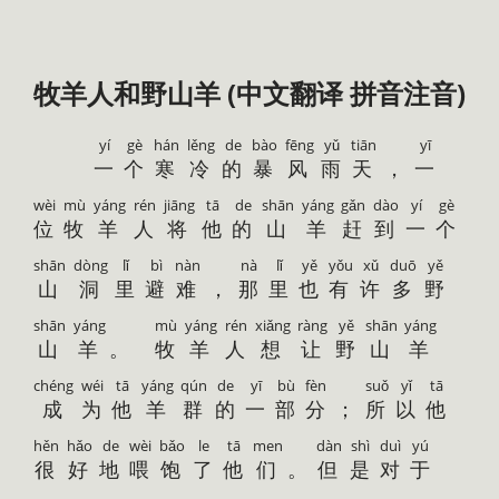
牧羊人和野山羊 (中文翻译 拼音注音)
yí
gè
hán
lěng
de
bào
fēng
yǔ
tiān
yī
一
个
寒
冷
的
暴
风
雨
天
，
一
wèi
mù
yáng
rén
jiāng
tā
de
shān
yáng
gǎn
dào
yí
gè
位
牧
羊
人
将
他
的
山
羊
赶
到
一
个
shān
dòng
lǐ
bì
nàn
nà
lǐ
yě
yǒu
xǔ
duō
yě
山
洞
里
避
难
，
那
里
也
有
许
多
野
shān
yáng
mù
yáng
rén
xiǎng
ràng
yě
shān
yáng
山
羊
。
牧
羊
人
想
让
野
山
羊
chéng
wéi
tā
yáng
qún
de
yī
bù
fèn
suǒ
yǐ
tā
成
为
他
羊
群
的
一
部
分
；
所
以
他
hěn
hǎo
de
wèi
bǎo
le
tā
men
dàn
shì
duì
yú
很
好
地
喂
饱
了
他
们
。
但
是
对
于