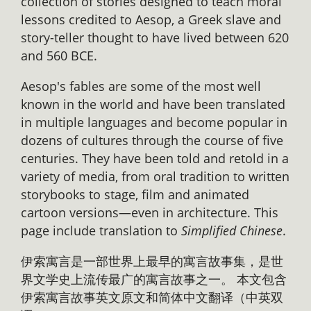
collection of stories designed to teach moral
lessons credited to Aesop, a Greek slave and
story-teller thought to have lived between 620
and 560 BCE.
Aesop's fables are some of the most well
known in the world and have been translated
in multiple languages and become popular in
dozens of cultures through the course of five
centuries. They have been told and retold in a
variety of media, from oral tradition to written
storybooks to stage, film and animated
cartoon versions—even in architecture. This
page include translation to
Simplified Chinese
.
伊索寓言是一部世界上最早的寓言故事集，是世
界文学史上流传最广的寓言故事之一。 本文包含
伊索寓言故事英文原文和简体中文翻译（中英双