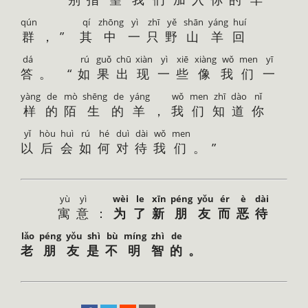
qún
qí
zhōng
yì
zhī
yě
shān
yáng
huí
群
，”
其
中
一
只
野
山
羊
回
dá
rú
guǒ
chū
xiàn
yì
xiē
xiàng
wǒ
men
yī
答
。 “
如
果
出
现
一
些
像
我
们
一
yàng
de
mò
shēng
de
yáng
wǒ
men
zhī
dào
nǐ
样
的
陌
生
的
羊
，
我
们
知
道
你
yǐ
hòu
huì
rú
hé
duì
dài
wǒ
men
以
后
会
如
何
对
待
我
们
。”
yù
yì
wèi
le
xīn
péng
yǒu
ér
è
dài
寓
意
：
为
了
新
朋
友
而
恶
待
lǎo
péng
yǒu
shì
bù
míng
zhì
de
老
朋
友
是
不
明
智
的
。