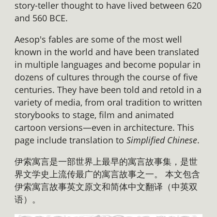
story-teller thought to have lived between 620
and 560 BCE.
Aesop's fables are some of the most well
known in the world and have been translated
in multiple languages and become popular in
dozens of cultures through the course of five
centuries. They have been told and retold in a
variety of media, from oral tradition to written
storybooks to stage, film and animated
cartoon versions—even in architecture. This
page include translation to
Simplified Chinese
.
伊索寓言是一部世界上最早的寓言故事集，是世
界文学史上流传最广的寓言故事之一。 本文包含
伊索寓言故事英文原文和简体中文翻译（中英双
语）。