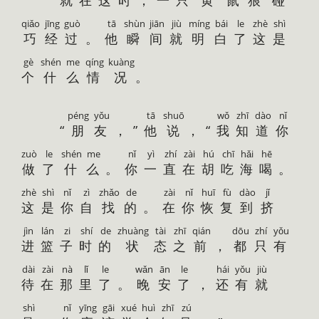
qiǎo
jīng
guò
tā
shùn
jiān
jiù
míng
bái
le
zhè
shì
巧
经
过
。
他
瞬
间
就
明
白
了
这
是
gè
shén
me
qíng
kuàng
个
什
么
情
况
。
péng
yǒu
tā
shuō
wǒ
zhī
dào
nǐ
“
朋
友
，”
他
说
，“
我
知
道
你
zuò
le
shén
me
nǐ
yì
zhí
zài
hú
chī
hǎi
hē
做
了
什
么
。
你
一
直
在
胡
吃
海
喝
。
zhè
shì
nǐ
zì
zhǎo
de
zài
nǐ
huī
fù
dào
jǐ
这
是
你
自
找
的
。
在
你
恢
复
到
挤
jìn
lán
zi
shí
de
zhuàng
tài
zhī
qián
dōu
zhí
yǒu
进
篮
子
时
的
状
态
之
前
，
都
只
有
dài
zài
nà
lǐ
le
wǎn
ān
le
hái
yǒu
jiù
待
在
那
里
了
。
晚
安
了
，
还
有
就
shì
nǐ
yīng
gāi
xué
huì
zhī
zú