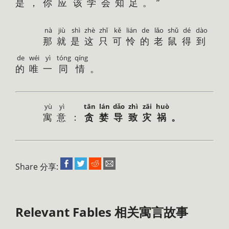
是
，
你
应
该
学
会
知
足
。”
nà
jiù
shì
zhè
zhǐ
kě
lián
de
lǎo
shǔ
dé
dào
那
就
是
这
只
可
怜
的
老
鼠
得
到
de
wéi
yì
tóng
qíng
的
唯
一
同
情
。
yù
yì
tān
lán
dǎo
zhì
zāi
huò
寓
意
：
贪
婪
导
致
灾
祸
。
Share 分享:
Relevant Fables 相关寓言故事