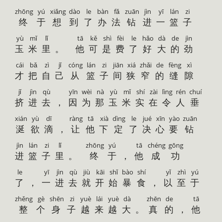
zhōng
yú
xiǎng
dào
le
bàn
fǎ
zuān
jìn
yī
lán
zi
终
于
想
到
了
办
法
钻
进
一
篮
子
yù
mǐ
lǐ
tā
kě
shì
fèi
le
hǎo
dà
de
jìn
玉
米
里
。
他
可
是
费
了
好
大
的
劲
cái
bǎ
zì
jǐ
cóng
lán
zi
jiān
xiá
zhǎi
de
fèng
xì
才
把
自
己
从
篮
子
间
狭
窄
的
缝
隙
jǐ
jìn
qù
yīn
wèi
nà
yù
mǐ
shí
zài
lìng
rén
chuí
挤
进
去
，
因
为
那
玉
米
实
在
令
人
垂
xián
yù
dī
ràng
tā
xià
dìng
le
jué
xīn
yào
zuān
涎
欲
滴
，
让
他
下
定
了
决
心
要
钻
jìn
lán
zi
lǐ
zhōng
yú
tā
chéng
gōng
进
篮
子
里
。
终
于
，
他
成
功
le
yī
jìn
qù
jiù
kāi
shǐ
bào
shí
yǐ
zhì
yú
了
，
一
进
去
就
开
始
暴
食
，
以
至
于
zhěng
gè
shēn
zi
yuè
lái
yuè
dà
zhēn
de
tā
整
个
身
子
越
来
越
大
。
真
的
，
他