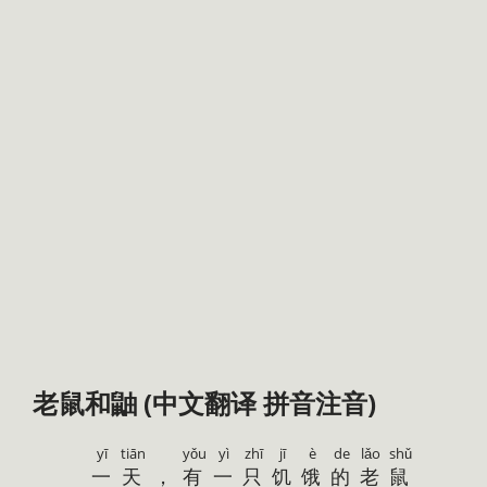
老鼠和鼬 (中文翻译 拼音注音)
yī
tiān
yǒu
yì
zhī
jī
è
de
lǎo
shǔ
一
天
，
有
一
只
饥
饿
的
老
鼠